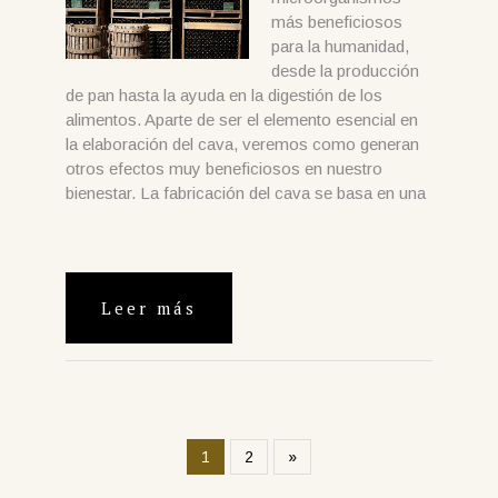
más beneficiosos
para la humanidad,
desde la producción
de pan hasta la ayuda en la digestión de los
alimentos. Aparte de ser el elemento esencial en
la elaboración del cava, veremos como generan
otros efectos muy beneficiosos en nuestro
bienestar. La fabricación del cava se basa en una
Leer más
1
2
»