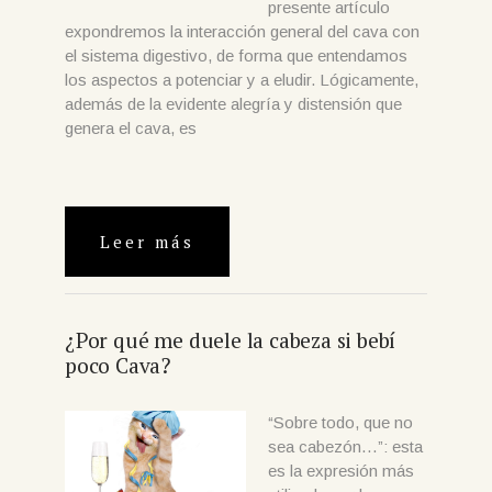
presente artículo
expondremos la interacción general del cava con
el sistema digestivo, de forma que entendamos
los aspectos a potenciar y a eludir. Lógicamente,
además de la evidente alegría y distensión que
genera el cava, es
Leer más
¿Por qué me duele la cabeza si bebí
poco Cava?
“Sobre todo, que no
sea cabezón…”: esta
es la expresión más