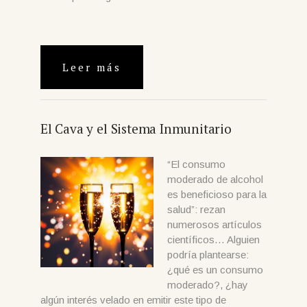
Leer más
El Cava y el Sistema Inmunitario
“El consumo
moderado de alcohol
es beneficioso para la
salud”: rezan
numerosos artículos
científicos… Alguien
podría plantearse:
¿qué es un consumo
moderado?, ¿hay
algún interés velado en emitir este tipo de