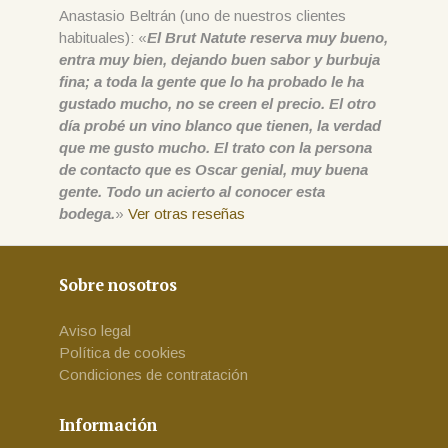
Anastasio Beltrán (uno de nuestros clientes
habituales): «
El Brut Natute reserva muy bueno,
entra muy bien, dejando buen sabor y burbuja
fina; a toda la gente que lo ha probado le ha
gustado mucho, no se creen el precio. El otro
día probé un vino blanco que tienen, la verdad
que me gusto mucho. El trato con la persona
de contacto que es Oscar genial, muy buena
gente. Todo un acierto al conocer esta
bodega.
»
Ver otras reseñas
Sobre nosotros
Aviso legal
Política de cookies
Condiciones de contratación
Información