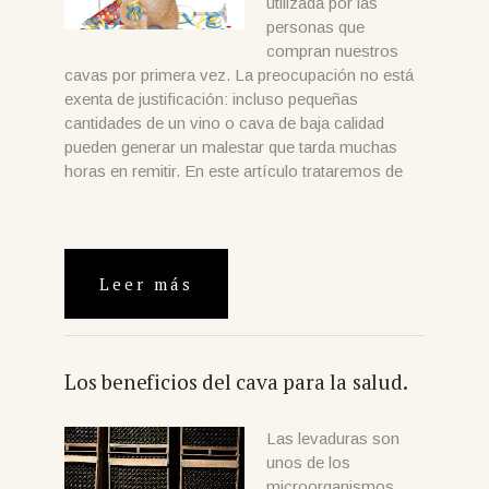
utilizada por las
personas que
compran nuestros
cavas por primera vez. La preocupación no está
exenta de justificación: incluso pequeñas
cantidades de un vino o cava de baja calidad
pueden generar un malestar que tarda muchas
horas en remitir. En este artículo trataremos de
Leer más
Los beneficios del cava para la salud.
Las levaduras son
unos de los
microorganismos