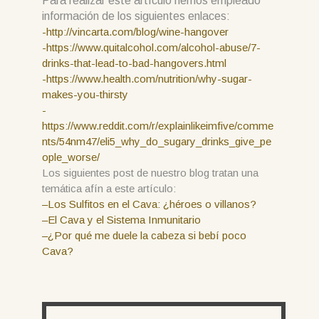
Para realizar este artículo hemos empleado
información de los siguientes enlaces:
-http://vincarta.com/blog/wine-hangover
-https://www.quitalcohol.com/alcohol-abuse/7-
drinks-that-lead-to-bad-hangovers.html
-https://www.health.com/nutrition/why-sugar-
makes-you-thirsty
-
https://www.reddit.com/r/explainlikeimfive/comme
nts/54nm47/eli5_why_do_sugary_drinks_give_pe
ople_worse/
Los siguientes post de nuestro blog tratan una
temática afín a este artículo:
–
Los Sulfitos en el Cava: ¿héroes o villanos?
–
El Cava y el Sistema Inmunitario
–
¿Por qué me duele la cabeza si bebí poco
Cava?