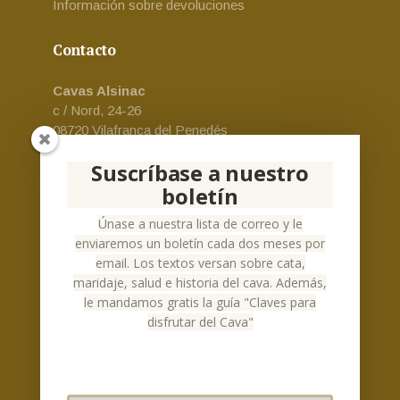
Información sobre devoluciones
Contacto
Cavas Alsinac
c / Nord, 24-26
08720 Vilafranca del Penedés
Email:
cava-alsinac@alsinac.com
Suscríbase a nuestro
Teléfono:
+34 930 24 73 69
boletín
Español
Únase a nuestra lista de correo y le
enviaremos un boletín cada dos meses por
email. Los textos versan sobre cata,
maridaje, salud e historia del cava. Además,
le mandamos gratis la guía "Claves para
Social Networks
disfrutar del Cava"