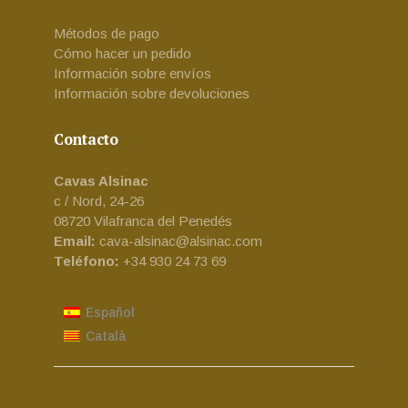
Métodos de pago
Cómo hacer un pedido
Vinos blanco y tinto crianza
Información sobre envíos
Información sobre devoluciones
Contacto
Cavas Alsinac
c / Nord, 24-26
08720 Vilafranca del Penedés
Email:
cava-alsinac@alsinac.com
Teléfono:
+34 930 24 73 69
Español
Català