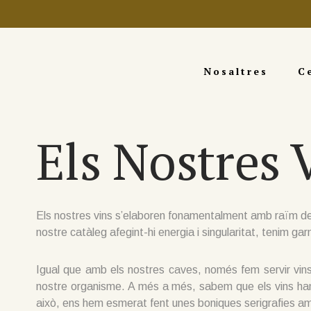
Nosaltres
C
Els Nostres 
Els nostres vins s’elaboren fonamentalment amb raïm de
nostre catàleg afegint-hi energia i singularitat, tenim g
Igual que amb els nostres caves, només fem servir vins d
nostre organisme. A més a més, sabem que els vins han 
això, ens hem esmerat fent unes boniques serigrafies am