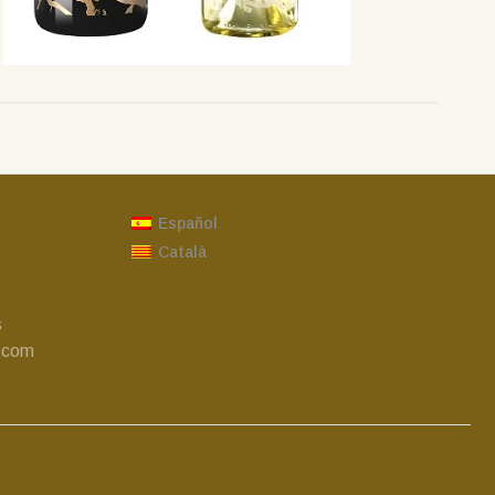
Español
Català
s
.com