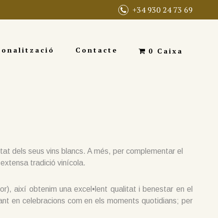
+34 930 24 73 69
sonalització
Contacte
0 Caixa
tat dels seus vins blancs. A més, per complementar el
extensa tradició vinícola.
r), així obtenim una excel•lent qualitat i benestar en el
tant en celebracions com en els moments quotidians; per