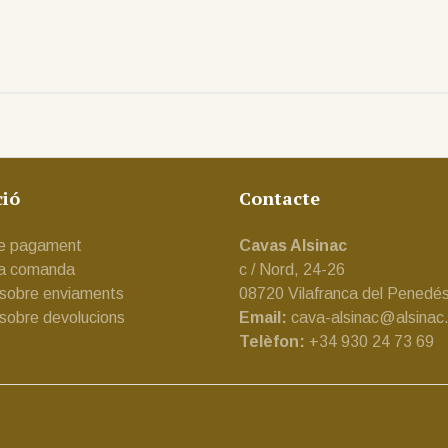
ció
Contacte
e pagament
Cavas Alsinac
na comanda
c / Nord, 24-26
 sobre enviaments
08720 Vilafranca del Penedé
 sobre devolucions
Email:
cava-alsinac@alsinac
Telèfon:
+34 930 24 73 69