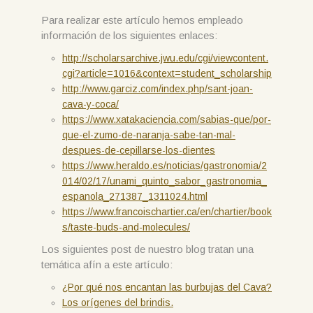
Para realizar este artículo hemos empleado
información de los siguientes enlaces:
http://scholarsarchive.jwu.edu/cgi/viewcontent.
cgi?article=1016&context=student_scholarship
http://www.garciz.com/index.php/sant-joan-
cava-y-coca/
https://www.xatakaciencia.com/sabias-que/por-
que-el-zumo-de-naranja-sabe-tan-mal-
despues-de-cepillarse-los-dientes
https://www.heraldo.es/noticias/gastronomia/2
014/02/17/unami_quinto_sabor_gastronomia_
espanola_271387_1311024.html
https://www.francoischartier.ca/en/chartier/book
s/taste-buds-and-molecules/
Los siguientes post de nuestro blog tratan una
temática afín a este artículo:
¿Por qué nos encantan las burbujas del Cava?
Los orígenes del brindis.