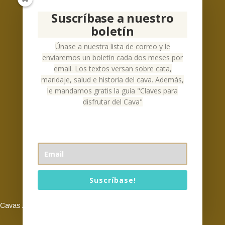
Email:
cava-alsinac@alsinac.com
Suscríbase a nuestro
Teléfono:
+34 930 24 73 69
boletín
Español
Únase a nuestra lista de correo y le
enviaremos un boletín cada dos meses por
email. Los textos versan sobre cata,
maridaje, salud e historia del cava. Además,
le mandamos gratis la guía "Claves para
Social Networks
disfrutar del Cava"
Suscríbase!
Es gratis y viene con nuestra garantía 'no spam'.
Cavas Alsinac © 2026