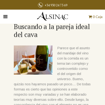
+34 930 24 73 69
0 Caja
Buscando a la pareja ideal
del cava
Parece que el asunto
del maridaje del vino
con la comida es un
tema tan complejo y
controvertido como
el del origen del
universo. Bueno,
quizás nos hayamos pasado un poco… De todas
formas es cierto que las opiniones a este
respecto son muy variadas y se han elaborado
teorías muy diversas sobre ello. Desde luego, la
concordancia del vino con el alimento no es una