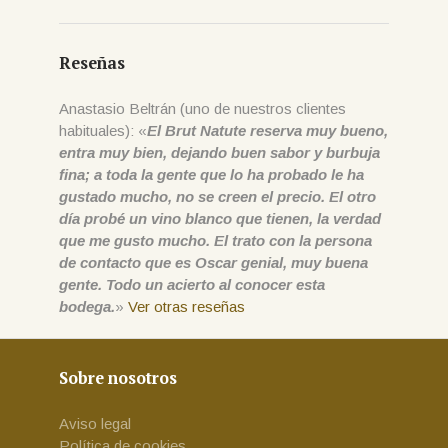
Reseñas
Anastasio Beltrán (uno de nuestros clientes
habituales): «
El Brut Natute reserva muy bueno,
entra muy bien, dejando buen sabor y burbuja
fina; a toda la gente que lo ha probado le ha
gustado mucho, no se creen el precio. El otro
día probé un vino blanco que tienen, la verdad
que me gusto mucho. El trato con la persona
de contacto que es Oscar genial, muy buena
gente. Todo un acierto al conocer esta
bodega.
»
Ver otras reseñas
Sobre nosotros
Aviso legal
Política de cookies