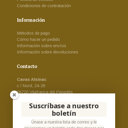
Condiciones de contratación
Información
Métodos de pago
Cómo hacer un pedido
Información sobre envíos
Información sobre devoluciones
Contacto
Cavas Alsinac
c / Nord, 24-26
08720 Vilafranca del Penedés
Email:
cava-alsinac@alsinac.com
Suscríbase a nuestro
Teléfono:
+34 930 24 73 69
boletín
Español
Únase a nuestra lista de correo y le