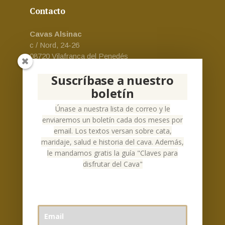
Contacto
Cavas Alsinac
c / Nord, 24-26
08720 Vilafranca del Penedés
Email:
cava-alsinac@alsinac.com
Suscríbase a nuestro
Teléfono:
+34 930 24 73 69
boletín
Español
Únase a nuestra lista de correo y le
enviaremos un boletín cada dos meses por
email. Los textos versan sobre cata,
maridaje, salud e historia del cava. Además,
le mandamos gratis la guía "Claves para
Social Networks
disfrutar del Cava"