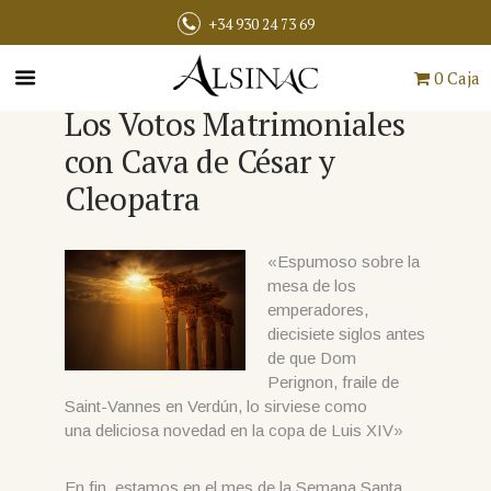
+34 930 24 73 69
0 Caja
Los Votos Matrimoniales
con Cava de César y
Cleopatra
«Espumoso sobre la
mesa de los
emperadores,
diecisiete siglos antes
de que Dom
Perignon, fraile de
Saint-Vannes en Verdún, lo sirviese como
una deliciosa novedad en la copa de Luis XIV»
En fin, estamos en el mes de la Semana Santa,