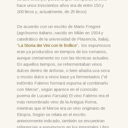
hace unos trescientos años era de entre 150 y
200 litros y, actualmente, de 25 litros)
De acuerdo con un escrito de Mario Fregoni
(agrónomo italiano, nacido en Milán en 1934 y
catedrático de la universidad de Plasencia, Italia),
“
La Storia dei Vini con le Bollice
”, los espumosos
eran ya producidos en tiempos de los romanos,
aunque ciertamente no con las técnicas actuales.
En aquellos tiempos, se refermentaban vinos
dulces dentro de ánforas, o bien añadía uva seca
o mosto dulce a vinos base ya fermentados (“el
indómito Falerno formará espuma al combinarlo
con Meroe”, según aparece en el conocido
poema de Lucano
Farsala
) El vino Falerno era el
más renombrado vino de la Antigua Roma,
mientras que el Meroe era un vino originario de
Etiopía. Según se relata en el escrito
anteriormente indicado, también se encuentran
referencias a espumosos en los inmortales
Libro