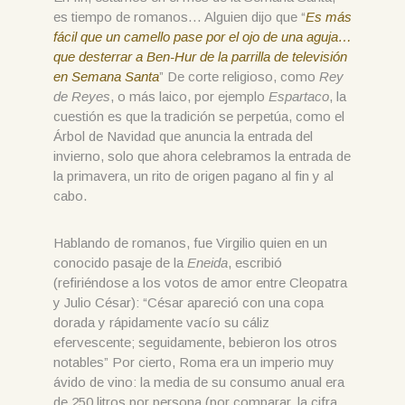
es tiempo de romanos… Alguien dijo que “
Es más
fácil que un camello pase por el ojo de una aguja…
que desterrar a Ben-Hur de la parrilla de televisión
en Semana Santa
” De corte religioso, como
Rey
de Reyes
, o más laico, por ejemplo
Espartaco
, la
cuestión es que la tradición se perpetúa, como el
Árbol de Navidad que anuncia la entrada del
invierno, solo que ahora celebramos la entrada de
la primavera, un rito de origen pagano al fin y al
cabo.
Hablando de romanos, fue Virgilio quien en un
conocido pasaje de la
Eneida
, escribió
(refiriéndose a los votos de amor entre Cleopatra
y Julio César): “César apareció con una copa
dorada y rápidamente vacío su cáliz
efervescente; seguidamente, bebieron los otros
notables” Por cierto, Roma era un imperio muy
ávido de vino: la media de su consumo anual era
de 250 litros por persona (por comparar, la cifra