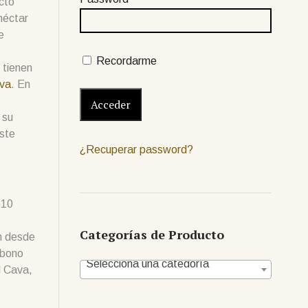
cto
néctar
e
Recordarme
 tienen
ava
. En
 su
este
¿Recuperar password?
 10
Categorías de Producto
ón desde
rbono
Selecciona una categoría
l Cava,