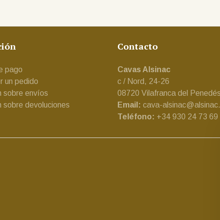
ción
Contacto
e pago
Cavas Alsinac
 un pedido
c / Nord, 24-26
n sobre envíos
08720 Vilafranca del Penedé
n sobre devoluciones
Email:
cava-alsinac@alsinac
Teléfono:
+34 930 24 73 69