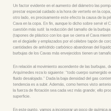
Un factor evidente en el aumento del diámetro las pompa
prestar especial cuidado a la hora de verterlo en la cop
otro lado, es precisamente este efecto la causa de la p
Cava en la copa. En fin, aunque lo dicho sobre servir el 
cuestión más sutil: la reducción del tamaño de la burbu
(tapones de plástico con los que se cierra el Cava mient
en el degüelle y emplazados por el célebre tapón de co
cantidades de anhídrido carbónico abandonan del líquido,
burbujas de los Cavas más envejecidos tienen un tamaño 
En relación al movimiento ascendente de las burbujas, d
Arquímedes reza lo siguiente: “todo cuerpo sumergido en 
fluido desalojado.” Dada la baja densidad del gas conteni
tendencia es a subir. Además, como hemos visto anterio
la fuerza de flotación sea cada vez más grande; ello pr
superficie.
En este punto, vamos a incorporar un poco de química al