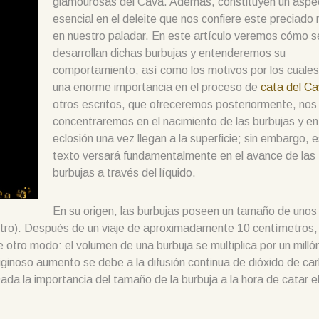
glamourosas del Cava. Además, constituyen un aspe
esencial en el deleite que nos confiere este preciado 
en nuestro paladar. En este artículo veremos cómo s
desarrollan dichas burbujas y entenderemos su
comportamiento, así como los motivos por los cuales
una enorme importancia en el proceso de
cata del C
otros escritos, que ofreceremos posteriormente, nos
concentraremos en el nacimiento de las burbujas y en
eclosión una vez llegan a la superficie; sin embargo, 
texto versará fundamentalmente en el avance de las
burbujas a través del líquido.
En su origen, las burbujas poseen un tamaño de unos
etro). Después de un viaje de aproximadamente 10 centímetros,
 otro modo: el volumen de una burbuja se multiplica por un mill
tiginoso aumento se debe a la difusión continua de dióxido de ca
. Dada la importancia del tamaño de la burbuja a la hora de catar e