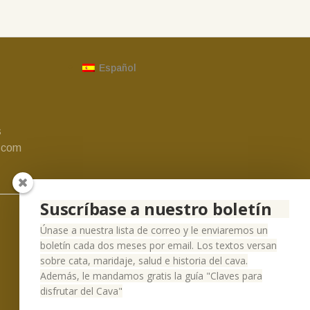
Español
s
.com
Suscríbase a nuestro boletín
Únase a nuestra lista de correo y le enviaremos un
boletín cada dos meses por email. Los textos versan
sobre cata, maridaje, salud e historia del cava.
Además, le mandamos gratis la guía "Claves para
disfrutar del Cava"