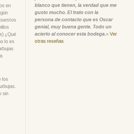
blanco que tienen, la verdad que me
mos en
gusto mucho. El trato con la
lgún
persona de contacto que es Oscar
mpuestos
genial, muy buena gente. Todo un
illos
acierto al conocer esta bodega.
»
Ver
es) ¿Qué
otras reseñas
o lo es
urbujas
la
 los
urbujas.
o sin