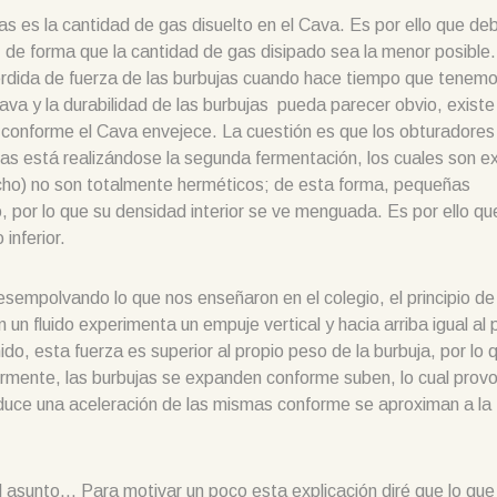
s es la cantidad de gas disuelto en el Cava. Es por ello que d
a, de forma que la cantidad de gas disipado sea la menor posible
érdida de fuerza de las burbujas cuando hace tiempo que tenemo
Cava y la durabilidad de las burbujas pueda parecer obvio, existe
ja conforme el Cava envejece. La cuestión es que los obturadores
ras está realizándose la segunda fermentación, los cuales son e
rcho) no son totalmente herméticos; de esta forma, pequeñas
 por lo que su densidad interior se ve menguada. Es por ello qu
inferior.
esempolvando lo que nos enseñaron en el colegio, el principio de
un fluido experimenta un empuje vertical y hacia arriba igual al
do, esta fuerza es superior al propio peso de la burbuja, por lo 
rmente, las burbujas se expanden conforme suben, lo cual prov
oduce una aceleración de las mismas conforme se aproximan a la
 asunto… Para motivar un poco esta explicación diré que lo que