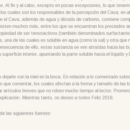
ce. Al fin y al cabo, excepto en pocas excepciones, lo que tene
los cuales son los responsables de la percepción del Cava; en a
 que el Cava, además de agua y dióxido de carbono, contiene co
existen muchos más, entre los que se encuentran los preciados an
propiedad de ser tensoactivos (también denominados surfactant
, una de las cuales es soluble en agua (como la sal) y otra que n
nsecuencia de ello, estas sustancia se ven atraídas hacia las b
 superficie interior, apuntando la parte soluble hacia el líquido y 
o dejarle con la miel en la boca. En relación a lo comentado sobre
 que comentar, los cuales afectan a la forma y tamaño de las b
ear artículos breves que no roben mucho tiempo al lector. Promet
xplicación. Mientras tanto, os deseo a todos Feliz 2018.
de las siguientes fuentes: