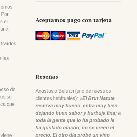
ebemos
. Por
Aceptamos pago con tarjeta
s el
 una
xtraídos
e las
Reseñas
 peso de
Anastasio Beltrán (uno de nuestros
que su
clientes habituales): «
El Brut Natute
oca que
reserva muy bueno, entra muy bien,
dejando buen sabor y burbuja fina; a
toda la gente que lo ha probado le
ha gustado mucho, no se creen el
precio. El otro día probé un vino
 viene