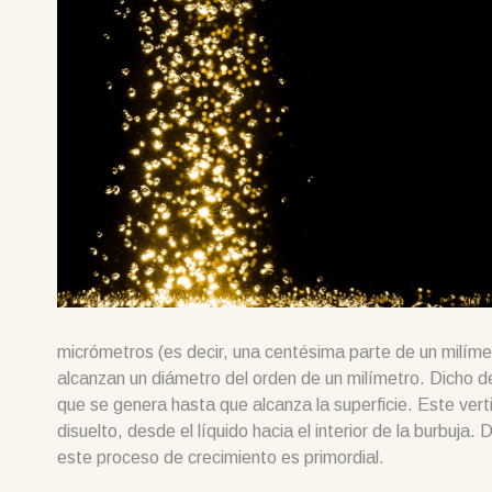
micrómetros (es decir, una centésima parte de un milím
alcanzan un diámetro del orden de un milímetro. Dicho de
que se genera hasta que alcanza la superficie. Este ver
disuelto, desde el líquido hacia el interior de la burbuja
este proceso de crecimiento es primordial.