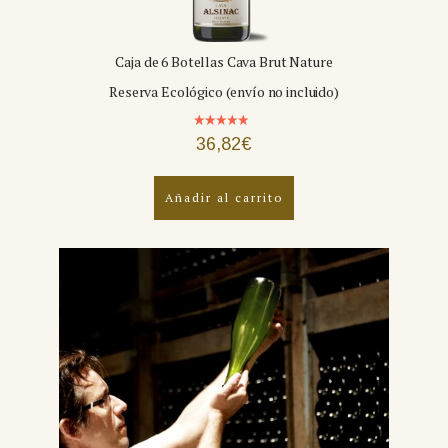
Caja de 6 Botellas Cava Brut Nature
Reserva Ecológico (envío no incluido)
Valorado
36,82
€
con
4.93
de 5
Añadir al carrito