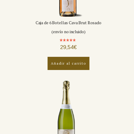
Caja de 6 Botellas Cava Brut Rosado
(envío no incluido)
Valorado
29,54
€
con
5.00
de 5
Añadir al carrito