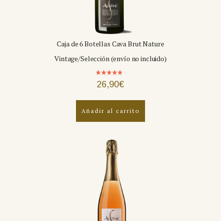
Caja de 6 Botellas Cava Brut Nature
Vintage/Selección (envío no incluido)
Valorado
26,90
€
con
5.00
de 5
Añadir al carrito