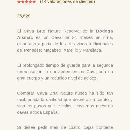
(
14
valoraciones de clientes)
Valorado
15
con
4.93
36,82
€
de 5 en
base a
valoracione
s de
El Cava Brut Nature Reserva de la
Bodega
clientes
Alsinac
es un Cava de 24 meses en rima,
elaborado a partir de los tres vinos tradicionales
del Penedés: Macabeo, Xarel·lo y Parellada.
El prolongado tiempo de guarda para la segunda
fermentación lo convierten en un Cava con un
gran cuerpo y un reducido nivel de acidez.
Comprar Cava Brut Nature nunca ha sido tan
fácil, añada la cantidad que desee a su carrito y
siga los pasos que le indica, enviamos nuestros
cavas a toda España.
Si desea pedir más de cuatro cajas contacte