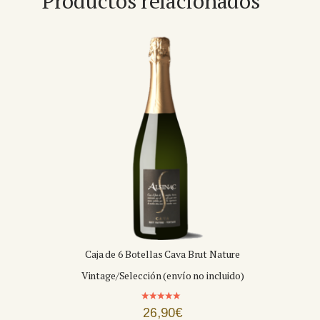
Productos relacionados
Caja de 6 Botellas Cava Brut Nature
Vintage/Selección (envío no incluido)
Valorado
26,90
€
con