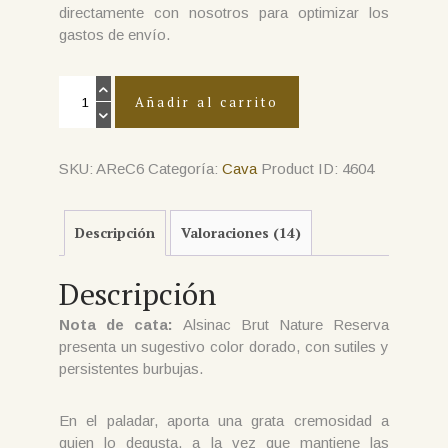
directamente con nosotros para optimizar los
gastos de envío.
Caja
de
Añadir al carrito
6
Botellas
Cava
Brut
Nature
SKU:
AReC6
Categoría:
Cava
Product ID:
4604
Reserva
Ecológico
(envío
no
Descripción
Valoraciones (14)
incluido)
cantidad
Descripción
Nota de cata:
Alsinac Brut Nature Reserva
presenta un sugestivo color dorado, con sutiles y
persistentes burbujas.
En el paladar, aporta una grata cremosidad a
quien lo degusta, a la vez que mantiene las