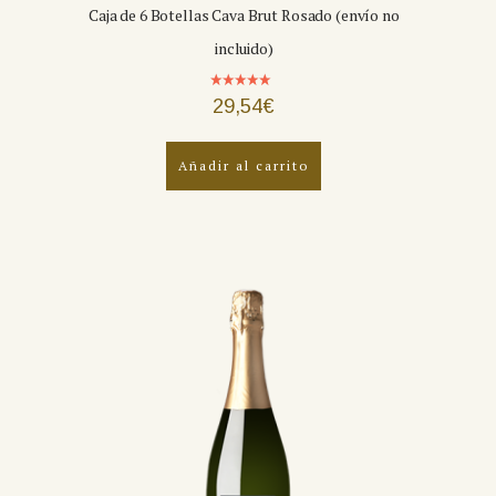
Caja de 6 Botellas Cava Brut Rosado (envío no
incluido)
Valorado
29,54
€
con
5.00
de 5
Añadir al carrito