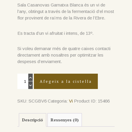
Sala Casanovas Garnatxa Blanca és un vi de
l’any, obtingut a través de la fermentació d’el most
flor provinent de raïms de la Rivera de l’Ebre.
Es tracta d’un vi afruitat i intens, de 13º.
Si voleu demanar més de quatre caixes contacti
directament amb nosaltres per optimitzar les
despeses d’enviament.
quantitat
de
Afegeix a la cistella
Caixa
Vi
Garnatxa
Blanca
(6
SKU:
SCGBV6
Categoria:
Vi
Product ID:
15466
ampolles,
enviament
no
inclòs)
Descripció
Ressenyes (0)