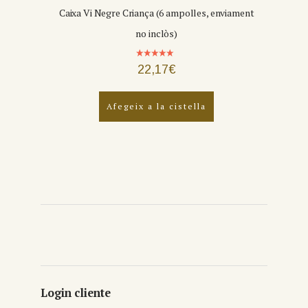
Caixa Vi Negre Criança (6 ampolles, enviament
no inclòs)
Puntuat
22,17
€
amb
4.88
de 5
Afegeix a la cistella
Login cliente