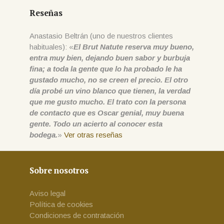
Reseñas
Anastasio Beltrán (uno de nuestros clientes
habituales): «
El Brut Natute reserva muy bueno,
entra muy bien, dejando buen sabor y burbuja
fina; a toda la gente que lo ha probado le ha
gustado mucho, no se creen el precio. El otro
día probé un vino blanco que tienen, la verdad
que me gusto mucho. El trato con la persona
de contacto que es Oscar genial, muy buena
gente. Todo un acierto al conocer esta
bodega.
»
Ver otras reseñas
Sobre nosotros
Aviso legal
Política de cookies
Condiciones de contratación