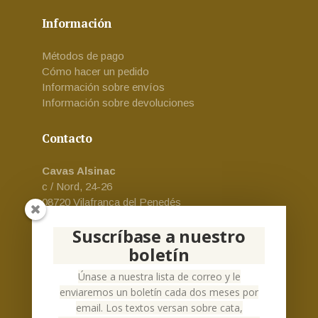
Información
Métodos de pago
Cómo hacer un pedido
Información sobre envíos
Información sobre devoluciones
Contacto
Cavas Alsinac
c / Nord, 24-26
08720 Vilafranca del Penedés
Email:
cava-alsinac@alsinac.com
Suscríbase a nuestro
Teléfono:
+34 930 24 73 69
boletín
Español
Únase a nuestra lista de correo y le
enviaremos un boletín cada dos meses por
email. Los textos versan sobre cata,