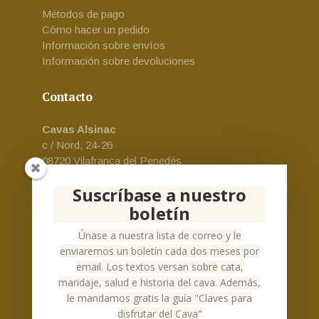
Métodos de pago
Cómo hacer un pedido
Información sobre envíos
Información sobre devoluciones
Contacto
Cavas Alsinac
c / Nord, 24-26
08720 Vilafranca del Penedés
Email:
cava-alsinac@alsinac.com
Suscríbase a nuestro
Teléfono:
+34 930 24 73 69
boletín
Español
Únase a nuestra lista de correo y le
enviaremos un boletín cada dos meses por
email. Los textos versan sobre cata,
maridaje, salud e historia del cava. Además,
le mandamos gratis la guía "Claves para
Social Networks
disfrutar del Cava"