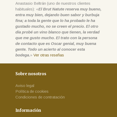
Anastasio Beltrán (uno de nuestros clientes
habituales): «
El Brut Natute reserva muy bueno,
entra muy bien, dejando buen sabor y burbuja
fina; a toda la gente que lo ha probado le ha
gustado mucho, no se creen el precio. El otro
día probé un vino blanco que tienen, la verdad
que me gusto mucho. El trato con la persona
de contacto que es Oscar genial, muy buena
gente. Todo un acierto al conocer esta
bodega.
»
Ver otras reseñas
Sobre nosotros
Aviso legal
Política de cookies
Condiciones de contratación
Información