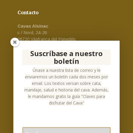
Contacto
Cavas Alsinac
c / Nord, 24-26
08720 Vilafranca del Penedés
Email:
cava-alsinac@alsinac.com
Suscríbase a nuestro
Teléfono:
+34 930 24 73 69
boletín
Español
Únase a nuestra lista de correo y le
enviaremos un boletín cada dos meses por
email. Los textos versan sobre cata,
maridaje, salud e historia del cava. Además,
le mandamos gratis la guía "Claves para
Social Networks
disfrutar del Cava"