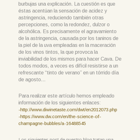
burbujas una explicación. La cuestión es que
éstas acentúan la sensación de acidez y
astringencia, reduciendo también otras
percepciones, como la redondez, dulzor o
alcohólica. Es precisamente el agravamiento
de la astringencia, causada por los taninos de
la piel de la uva empleadas en la maceración
de los vinos tintos, la que provoca la
inviabilidad de los mismos para hacer Cava. De
todos modos, a veces es difícil resistirse a un
refrescante “tinto de verano” en un tórrido día
de agosto…
Para realizar este artículo hemos empleado
información de los siguientes enlaces:
-http://www.diwinetaste.com/dwt/en2012073.php
-https://www.dw.com/en/the-science-of-
champagne-bubbles/a-16488545
Los siguientes post de nuestro blog tratan una