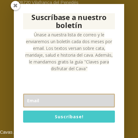
08720 Vilafranca del Penedés
Email:
cava-alsinac@alsinac.com
Suscríbase a nuestro
Teléfono:
+34 930 24 73 69
boletín
Español
Únase a nuestra lista de correo y le
enviaremos un boletín cada dos meses por
email. Los textos versan sobre cata,
maridaje, salud e historia del cava. Además,
le mandamos gratis la guía "Claves para
Social Networks
disfrutar del Cava"
Suscríbase!
Es gratis y viene con nuestra garantía 'no spam'.
Cavas Alsinac © 2026